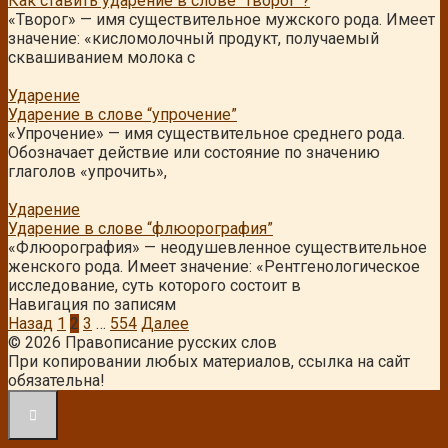
Как ставить ударение в слове “творог”?
«Творог» — имя существительное мужского рода. Имеет
значение: «кисломолочный продукт, получаемый
сквашиванием молока с
Ударение
Ударение в слове “упрочение”
«Упрочение» — имя существительное среднего рода.
Обозначает действие или состояние по значению
глаголов «упрочить»,
Ударение
Ударение в слове “флюорография”
«Флюорография» — неодушевленное существительное
женского рода. Имеет значение: «Рентгенологическое
исследование, суть которого состоит в
Навигация по записям
Назад
1
2
3
…
554
Далее
© 2026 Правописание русских слов
При копировании любых материалов, ссылка на сайт
обязательна!