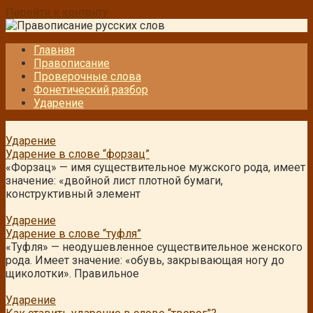
Перейти к контенту
Главная
Правописание
Проверочные слова
Фонетический разбор
Ударение
Ударение
Ударение в слове “форзац”
«Форзац» — имя существительное мужского рода, имеет
значение: «двойной лист плотной бумаги,
конструктивный элемент
Ударение
Ударение в слове “туфля”
«Туфля» — неодушевленное существительное женского
рода. Имеет значение: «обувь, закрывающая ногу до
щиколотки». Правильное
Ударение